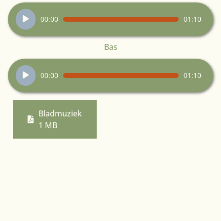
Audiospeler
00:00
01:10
Bas
Audiospeler
00:00
01:10
Bladmuziek
1 MB