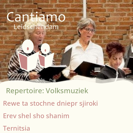
Repertoire:
Volksmuziek
Rewe ta stochne dniepr sjiroki
Erev shel sho shanim
Ternitsia