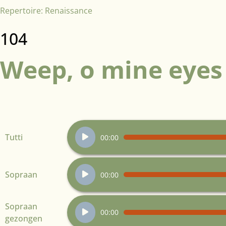
Repertoire:
Renaissance
104
Weep, o mine eyes
Audiospeler
Tutti
00:00
Audiospeler
Sopraan
00:00
Audiospeler
Sopraan
00:00
gezongen