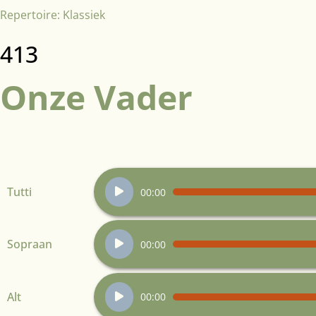
Repertoire:
Klassiek
413
Onze Vader
Audiospeler
Tutti
00:00
Audiospeler
Sopraan
00:00
Audiospeler
Alt
00:00