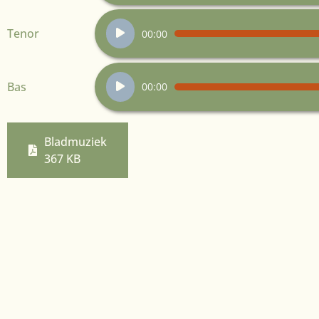
Audiospeler
Tenor
00:00
Audiospeler
Bas
00:00
Bladmuziek
367 KB