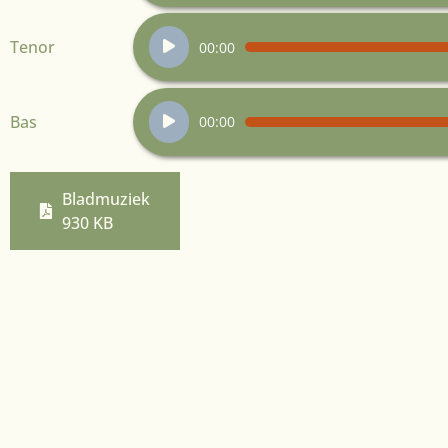
Audiospeler
Tenor
00:00
Audiospeler
Bas
00:00
Bladmuziek
930 KB