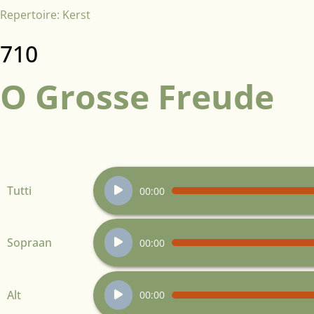
Repertoire:
Kerst
710
O Grosse Freude
Audiospeler
Tutti
00:00
Audiospeler
Sopraan
00:00
Audiospeler
Alt
00:00