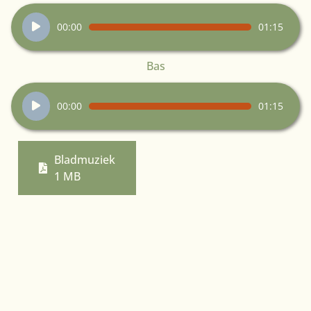
Audiospeler
00:00
01:15
Bas
Audiospeler
00:00
01:15
Bladmuziek
1 MB