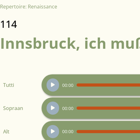
Repertoire:
Renaissance
114
Innsbruck, ich muß
Audiospeler
Tutti
00:00
Audiospeler
Sopraan
00:00
Audiospeler
Alt
00:00