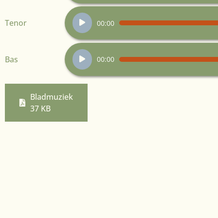
Audiospeler
Tenor
00:00
Audiospeler
Bas
00:00
Bladmuziek
37 KB