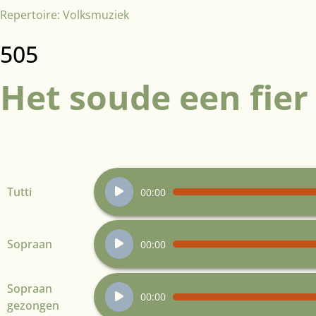
Repertoire:
Volksmuziek
505
Het soude een fier
Audiospeler
Tutti
00:00
Audiospeler
Sopraan
00:00
Audiospeler
Sopraan
00:00
gezongen