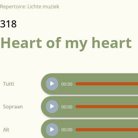
Repertoire:
Lichte muziek
318
Heart of my heart
Audiospeler
Tutti
00:00
Audiospeler
Sopraan
00:00
Audiospeler
Alt
00:00