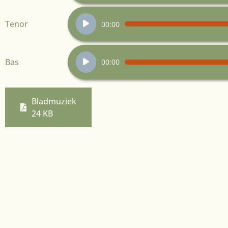
Audiospeler
Tenor
00:00
Audiospeler
Bas
00:00
Bladmuziek
24 KB