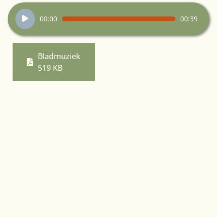
Audiospeler
00:00
00:39
Bladmuziek
519 KB