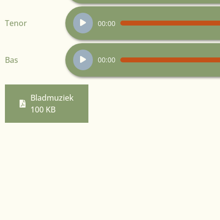
Audiospeler
Tenor
00:00
Audiospeler
Bas
00:00
Bladmuziek
100 KB