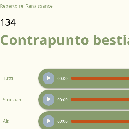
Repertoire:
Renaissance
134
Contrapunto besti
Audiospeler
Tutti
00:00
Audiospeler
Sopraan
00:00
Audiospeler
Alt
00:00